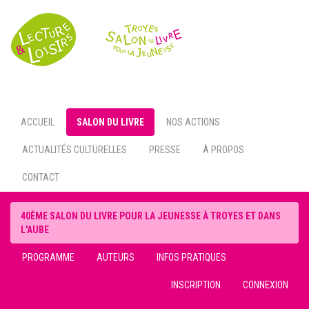
Toggl
navig
ACCUEIL
SALON DU LIVRE
NOS ACTIONS
ACTUALITÉS CULTURELLES
PRESSE
À PROPOS
CONTACT
40ÈME SALON DU LIVRE POUR LA JEUNESSE À TROYES ET DANS
L'AUBE
PROGRAMME
AUTEURS
INFOS PRATIQUES
INSCRIPTION
CONNEXION