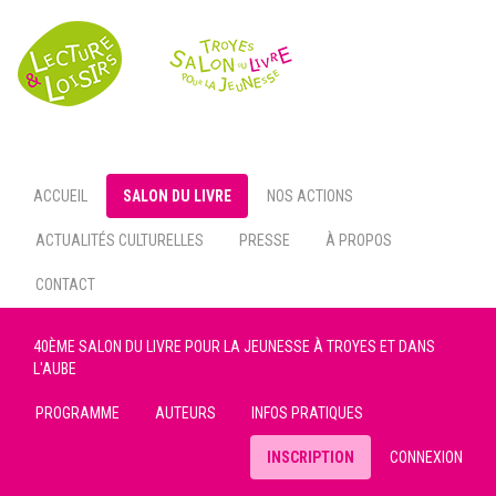
Toggl
navig
ACCUEIL
SALON DU LIVRE
NOS ACTIONS
ACTUALITÉS CULTURELLES
PRESSE
À PROPOS
CONTACT
40ÈME SALON DU LIVRE POUR LA JEUNESSE À TROYES ET DANS
L'AUBE
PROGRAMME
AUTEURS
INFOS PRATIQUES
INSCRIPTION
CONNEXION